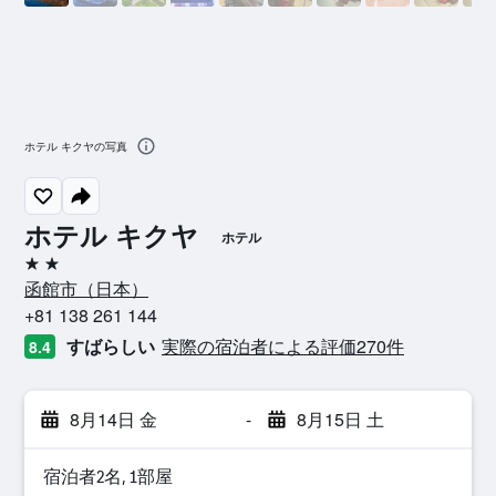
ホテル キクヤの写真
ホテル キクヤ
ホテル
2つ星
函館市​（日本​）​
+81 138 261 144
すばらしい
実際の宿泊者による評価270​件
8.4
8月14日 金
-
8月15日 土
宿泊者2名, 1​部屋