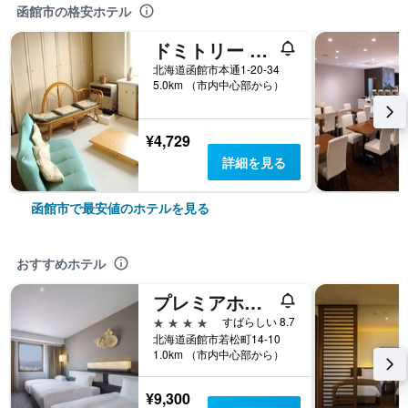
函館市の格安ホテル
ドミトリー シルシル
北海道函館市本通1-20-34
5.0km （市内中心部から）
¥4,729
詳細を見る
函館市で最安値のホテルを見る
おすすめホテル
プレミアホテル-Cabin President-函館
4つ星
すばらしい 8.7
北海道函館市若松町14-10
1.0km （市内中心部から）
¥9,300