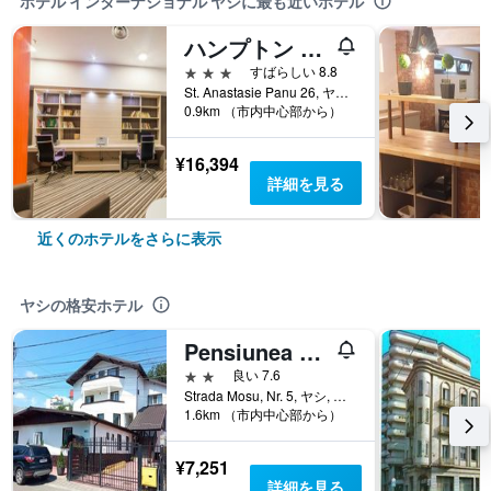
ホテル インターナショナル ヤシに最も近いホテル
ハンプトン バイ ヒルトン ヤシ
3つ星
すばらしい 8.8
St. Anastasie Panu 26, ヤシ, ルーマニア
0.9km （市内中心部から）
¥16,394
詳細を見る
近くのホテルをさらに表示
ヤシの格安ホテル
Pensiunea Marcello
2つ星
良い 7.6
Strada Mosu, Nr. 5, ヤシ, ルーマニア
1.6km （市内中心部から）
¥7,251
詳細を見る