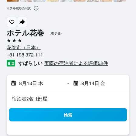
ホテル花巻の写真
ホテル花巻
ホテル
3つ星
花巻市​（日本​）​
+81 198 372 111
すばらしい
実際の宿泊者による評価52​件
8.2
8月13日 木
-
8月14日 金
宿泊者2名, 1​部屋
検索