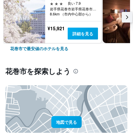
3つ星
良い 7.9
岩手県花巻市岩手県花巻市湯本第1地割125
8.6km （市内中心部から）
¥15,921
詳細を見る
花巻市で最安値のホテルを見る
花巻市​を探索しよう
地図で見る