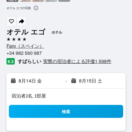
オテル エゴの写真
オテル エゴ
ホテル
4つ星
Faro​（スペイン​）​
+34 982 560 987
すばらしい
実際の宿泊者による評価1,598​件
9.3
8月14日 金
-
8月15日 土
宿泊者2名, 1​部屋
検索