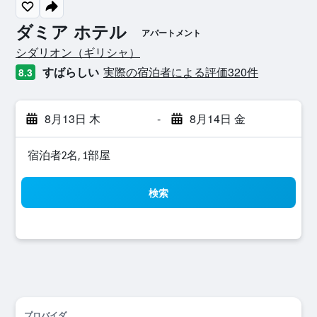
ダミア ホテル
アパートメント
0​クラス評価
シダリオン​（ギリシャ​）​
すばらしい
実際の宿泊者による評価320​件
8.3
8月13日 木
-
8月14日 金
宿泊者2名, 1​部屋
検索
プロバイダ