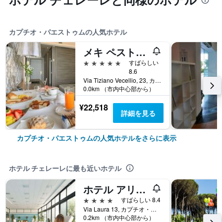
カプチオ・パエストゥムの人気ホテル
メキ ペストゥム オテル
5つ星
すばらしい
8.6
Via Tiziano Vecellio, 23, カプチオ・パエストゥム, サレルノ県, イタリア
0.0km （市内中心部から）
¥22,518
詳細を見る
カプチオ・パエストゥムの人気ホテルをさらに表示
ホテル チェレーレに最も近いホテル
ホテル アリストン
4つ星
すばらしい 8.4
Via Laura 13, カプチオ・パエストゥム, サレルノ県, イタリア
0.2km （市内中心部から）