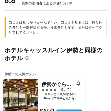
6.8
実際の宿泊者による評価1,026​件
口コミは見つかりませんでした。口コミを見るには、絞り込
み条件を一部解除するか、検索条件を変更、またはすべてク
リアしてください。
ホテルキャッスルイン伊勢と同様の
ホテル
伊勢市の人気ホテル
伊勢かぐらばリゾート 千の杜
4つ星
良い 7.5
三重県伊勢市佐八町池の上 1165-1
0.0km （市内中心部から）
¥19,073