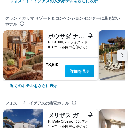
フォス・ド・イグアスの人気ホテルをさらに表示
グランド カリマ リゾート & コンベンション センターに最も近い
ホテル
ポウサダ ナナイ
R. Balsas, 95, フォス・ド・イグアス, ブラジル
0.8km （市内中心部から）
¥8,692
詳細を見る
近くのホテルをさらに表示
フォス・ド・イグアスの格安ホテル
メリザス ガーデン
R. Mato Grosso, 405, フォス・ド・イグアス, ブラジル
1.5km （市内中心部から）