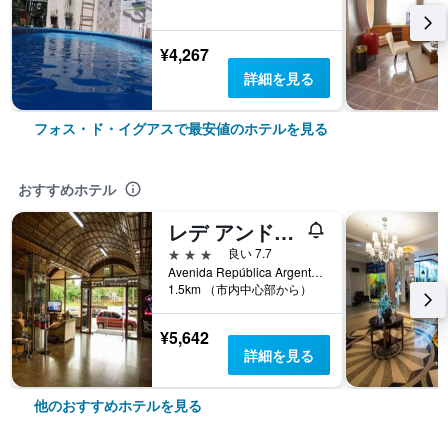
¥4,267
詳細を見る
フォス・ド・イグアスで最安値のホテルを見る
おすすめホテル
レデ アンドラーデ ミランテ オテル
3つ星
良い 7.7
Avenida República Argentina, 672, フォス・ド・イグアス, ブラジル
1.5km （市内中心部から）
¥5,642
詳細を見る
他のおすすめホテルを見る