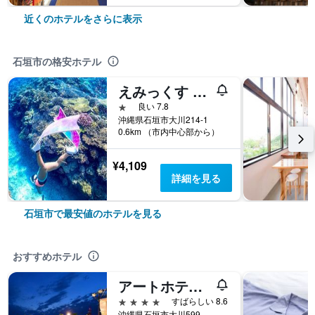
近くのホテルをさらに表示
石垣市の格安ホテル
えみっくす 石垣
1つ星
良い 7.8
沖縄県石垣市大川214-1
0.6km （市内中心部から）
¥4,109
詳細を見る
石垣市で最安値のホテルを見る
おすすめホテル
アートホテル石垣島
4つ星
すばらしい 8.6
沖縄県石垣市大川599