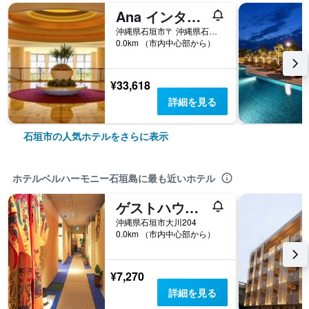
Ana インターコンチネンタル 石垣リゾート by IHG
沖縄県石垣市〒 沖縄県石垣市真栄里 354-1
0.0km （市内中心部から）
¥33,618
詳細を見る
石垣市の人気ホテルをさらに表示
ホテルベルハーモニー石垣島に最も近いホテル
ゲストハウス 美ら宿 石垣島
沖縄県石垣市大川204
0.0km （市内中心部から）
¥7,270
詳細を見る