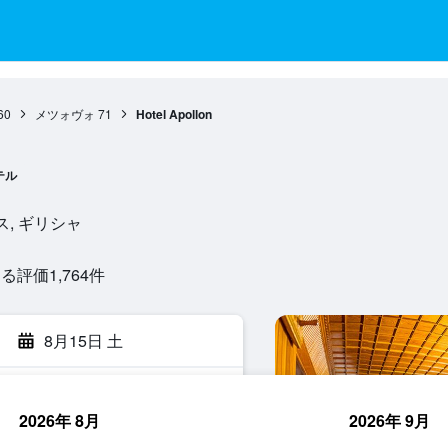
60
メツォヴォ
71
Hotel Apollon
テル
ピロス, ギリシャ
評価1,764​件
8月15日 土
2026年 8月
2026年 9月