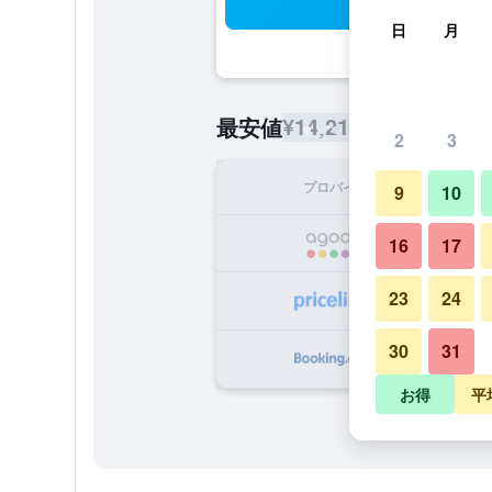
検
日
月
¥14,216
最安値
/
1泊あたりの宿
2
3
プロバイダ
1泊
9
10
¥1
16
17
23
24
¥1
30
31
¥1
お得
平