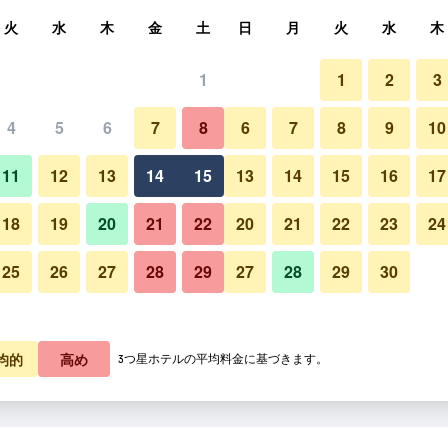
索
火
水
木
金
土
日
月
火
水
木
1
1
2
3
泊料金の最安値
4
5
6
7
8
6
7
8
9
10
ダイニングルーム
あたり合計
11
12
13
14
15
13
14
15
16
17
4,216
プランを見る
18
19
20
21
22
20
21
22
23
24
25
26
27
28
29
27
28
29
30
Hotel Apollonの写真
4,688
プランを見る
6,730
プランを見る
均的
高め
3つ星ホテルの平均料金に基づきます。