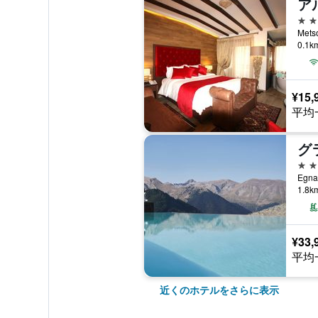
4つ
Mets
0.1
¥15,
平均
5つ
1.8
¥33,
平均
近くのホテルをさらに表示