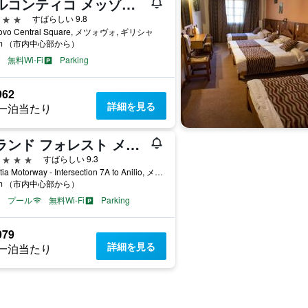
アルコンティコ メッゾォヴォウ ブティック ホテル
星
すばらしい 9.8
ovo Central Square, メツォヴォ, ギリシャ
km （市内中心部から）
無料Wi-Fi
Parking
962
詳細を見る
一泊当たり
グランド フォレスト メツォボ
星
すばらしい 9.3
Egnatia Motorway - Intersection 7A to Anilio, メツォヴォ, ギリシャ
km （市内中心部から）
プール
無料Wi-Fi
Parking
979
詳細を見る
一泊当たり