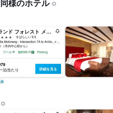
onと同様のホテル
グランド フォレスト メツォボ
星
すばらしい 9.3
Egnatia Motorway - Intersection 7A to Anilio, メツォヴォ, ギリシャ
km （市内中心部から）
プール
無料Wi-Fi
Parking
979
詳細を見る
一泊当たり
表示