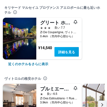
キリヤード マルセイユ プロヴァンス アエロポールに最も近いホ
テル
グリート ホテル マルセイユ プロヴァンス アエロポール
3つ星
良い 7.7
Zi De Couperigne, ヴィトロル, ブーシュ＝デュ＝ローヌ県, フランス
0.4km （市内中心部から）
¥14,540
詳細を見る
近くのホテルをさらに表示
ヴィトロルの格安ホテル
プルミエール クラス ヴィトロール - マルセイユ エアポート
1つ星
良い 6.5
Zi Des Estroublans -1 Rue De Madrid, ヴィトロル, ブーシュ＝デュ＝ローヌ県, フランス
3.9km （市内中心部から）