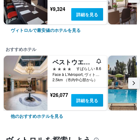
¥9,324
詳細を見る
ヴィトロルで最安値のホテルを見る
おすすめホテル
ベストウエスタン マルセイユ アエロポール
4つ星
すばらしい 8.6
Face à L'Aéroport, ヴィトロル, ブーシュ＝デュ＝ローヌ県, フランス
2.5km （市内中心部から）
¥26,077
詳細を見る
他のおすすめホテルを見る
ヴィトロル​を探索しよう