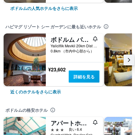
ボドルムの人気ホテルをさらに表示
ハピマグ リゾート シー ガーデンに最も近いホテル
ボドルム パーク リゾート - オール インクルーシブ
Yaliciflik Mevkii 20km Dist From Bodrum, ボドルム, トルコ
0.8km （市内中心部から）
¥23,602
詳細を見る
近くのホテルをさらに表示
ボドルムの格安ホテル
アパートホテル シエスタ ビーチ ボドルム
3つ星
良い 6.4
Gumbet Mah. Dayilar Sok, 31, ボドルム, トルコ