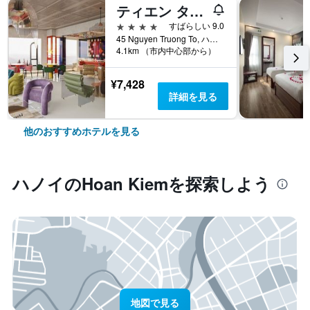
ティエン タイ ホテル
4つ星
すばらしい 9.0
45 Nguyen Truong To, ハノイ, ベトナム
4.1km （市内中心部から）
¥7,428
詳細を見る
他のおすすめホテルを見る
ハノイ​のHoan Kiem​を探索しよう
地図で見る