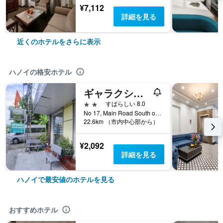
¥7,112
詳細を見る
近くのホテルをさらに表示
ハノイの格安ホテル
ギャラクシー エアポート ホテル
2つ星
すばらしい 8.0
No 17, Main Road South of Dien Xa Village, ハノイ, ベトナム
22.6km （市内中心部から）
¥2,092
詳細を見る
ハノイで最安値のホテルを見る
おすすめホテル