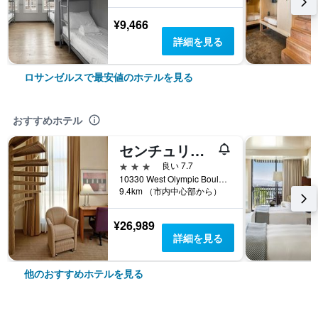
¥9,466
詳細を見る
ロサンゼルスで最安値のホテルを見る
おすすめホテル
センチュリー パーク ホテル LA
3つ星
良い 7.7
10330 West Olympic Boulevard, ロサンゼルス, CA, アメリカ合衆国
9.4km （市内中心部から）
¥26,989
詳細を見る
他のおすすめホテルを見る