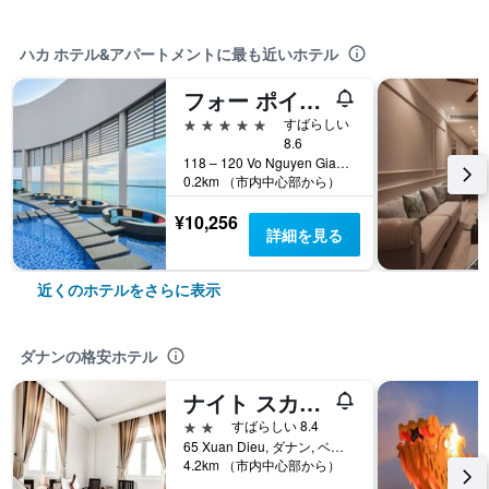
ハカ ホテル&アパートメントに最も近いホテル
フォー ポインツ バイ シェラトン ダナン
5つ星
すばらしい
8.6
118 – 120 Vo Nguyen Giap street, An Hai Ward, ダナン, ベトナム
0.2km （市内中心部から）
¥10,256
詳細を見る
近くのホテルをさらに表示
ダナンの格安ホテル
ナイト スカイ ホテル
2つ星
すばらしい 8.4
65 Xuan Dieu, ダナン, ベトナム
4.2km （市内中心部から）