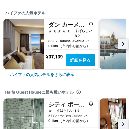
ハイファの人気ホテル
ダン カーメル ハイファ
5つ星
すばらしい
8.2
85-87 Hanassi Avenue, ハイファ, ハイファ地区, イスラエル
0.0km （市内中心部から）
¥37,139
詳細を見る
ハイファの人気ホテルをさらに表示
Haifa Guest Houseに最も近いホテル
シティ ポート ホテル
1つ星
すばらしい 8.9
57 Sderot Ben Gurion, ハイファ, ハイファ地区, イスラエル
0.1km （市内中心部から）