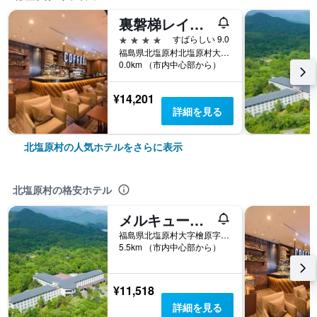
裏磐梯レイクリゾート
4つ星
すばらしい 9.0
福島県北塩原村北塩原村大字桧原字湯平山 1171-1
0.0km （市内中心部から）
¥14,201
詳細を見る
北塩原村の人気ホテルをさらに表示
北塩原村の格安ホテル
メルキュール裏磐梯リゾート & スパ
福島県北塩原村大字檜原字剣ヶ峯1093-309
5.5km （市内中心部から）
¥11,518
詳細を見る