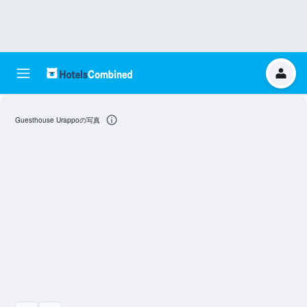
Guesthouse Urappoの写真