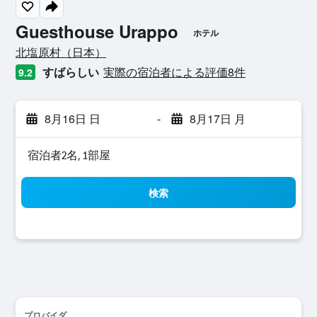
Guesthouse Urappo
ホテル
0つ星
北塩原村​（日本​）​
すばらしい
実際の宿泊者による評価8​件
9.2
8月16日 日
-
8月17日 月
宿泊者2名, 1​部屋
検索
プロバイダ