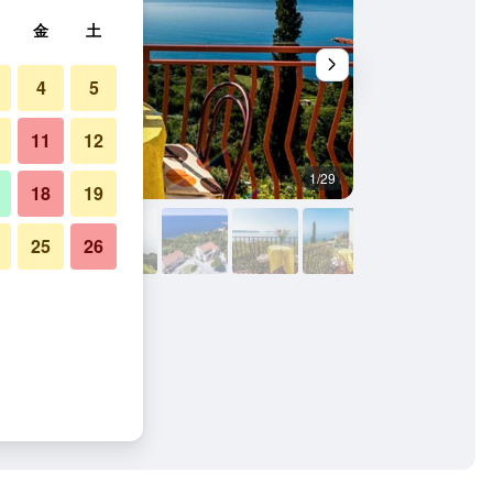
金
土
4
5
11
12
1/29
屋外の景色
18
19
25
26
真