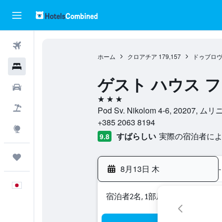
航空券
ホーム
クロアチア
179,157
ドゥブロ
ホテル
ゲスト ハウス 
レンタカー
3つ星
航空券+ホテル
Pod Sv. Nikolom 4-6, 20
+385 2063 8194
Explore
すばらしい
実際の宿泊者による
9.8
Trips
8月13日 木
-
日本語
宿泊者2名, 1​部屋