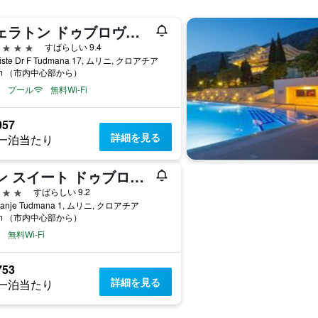
シェラトン ドゥブロヴニク リビエラ ホテル
星
すばらしい 9.4
liste Dr F Tudmana 17, ムリニ, クロアチア
km （市内中心部から）
プール
無料Wi-Fi
057
詳細を見る
一泊当たり
ワン スイート ドゥブロヴニク レジデンス
星
すばらしい 9.2
Franje Tudmana 1, ムリニ, クロアチア
km （市内中心部から）
無料Wi-Fi
753
詳細を見る
一泊当たり