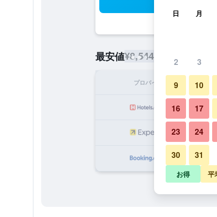
検
日
月
¥8,544
最安値
/
1泊あたりの宿泊
2
3
プロバイダ
1泊
9
10
¥
16
17
23
24
¥
30
31
¥1
お得
平