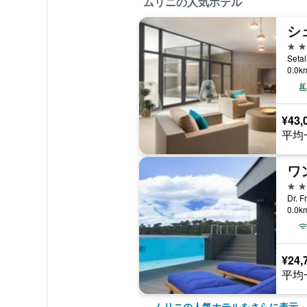
ムリニの人気ホテル
5つ
Seta
0.0
¥43,
平均
4つ
Dr. 
0.0
¥24,
平均
ムリニの人気ホテルをさらに表示