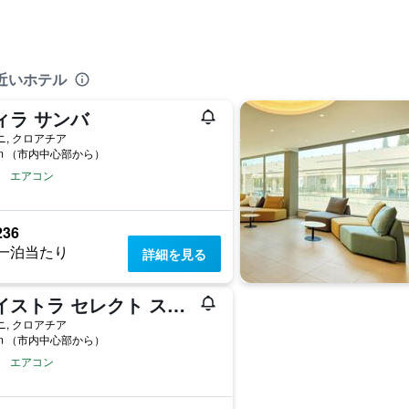
近いホテル
ィラ サンバ
ニ, クロアチア
km （市内中心部から）
エアコン
236
一泊当たり
詳細を見る
マイストラ セレクト スレブレノ プレミアム アパートメンツ
ニ, クロアチア
km （市内中心部から）
エアコン