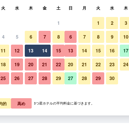
索
火
水
木
金
土
日
月
火
水
木
1
1
2
3
料金の最安値
4
5
6
7
8
6
7
8
9
10
バルコニー
あたり合計
11
12
13
14
15
13
14
15
16
17
8,544
プランを見る
18
19
20
21
22
20
21
22
23
24
25
26
27
28
29
27
28
29
30
8,695
プランを見る
9,589
プランを見る
ゲスト ハウス フォンタナの写
均的
高め
3つ星ホテルの平均料金に基づきます。