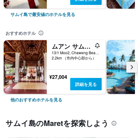
サムイ島で最安値のホテルを見る
おすすめホテル
ムアン サムイ スパ リゾート
13/1 Moo2, Chaweng Beach, Bophut, サムイ島, タイ
2.2km （市内中心部から）
¥27,004
詳細を見る
他のおすすめホテルを見る
サムイ島​のMaret​を探索しよう