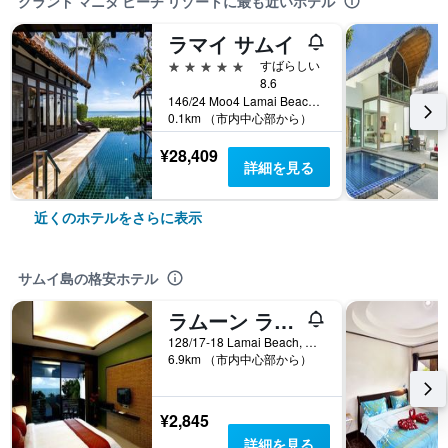
グランド マニタ ビーチ リゾートに最も近いホテル
ラマイ サムイ
5つ星
すばらしい
8.6
146/24 Moo4 Lamai Beach, サムイ島, タイ
0.1km （市内中心部から）
¥28,409
詳細を見る
近くのホテルをさらに表示
サムイ島の格安ホテル
ラムーン ラマイ レジデンス
128/17-18 Lamai Beach, サムイ島, タイ
6.9km （市内中心部から）
¥2,845
詳細を見る