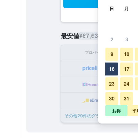
検
日
月
¥67,633
最安値
/
1泊あたりの宿
2
3
プロバイダ
1泊
9
10
¥6
16
17
23
24
¥8
30
31
¥9
お得
平
​その他29​件のグランド ホテル コキ