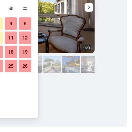
金
土
4
5
11
12
1/29
その他
18
19
25
26
写真