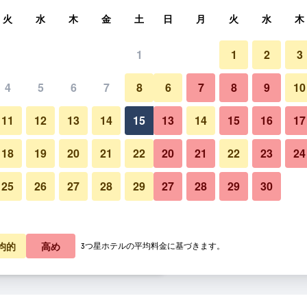
索
火
水
木
金
土
日
月
火
水
木
1
1
2
3
泊料金の最安値
4
5
6
7
8
6
7
8
9
10
バルコニー
あたり合計
11
12
13
14
15
13
14
15
16
17
7,633
プランを見る
18
19
20
21
22
20
21
22
23
24
25
26
27
28
29
27
28
29
30
グランド ホテル コキュメラの
4,472
プランを見る
1,865
プランを見る
均的
高め
3つ星ホテルの平均料金に基づきます。
ュメラのオファー