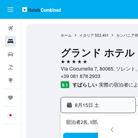
航空券
ホーム
イタリア
522,401
カンパニア
ホテル
グランド ホテル
レンタカー
5つ星
航空券+ホテル
Via Cocumella 7, 80065, ソ
+39 081 878 2933
Explore
すばらしい
実際の宿泊者による
9.1
Trips
8月15日 土
-
日本語
宿泊者2名, 1​部屋