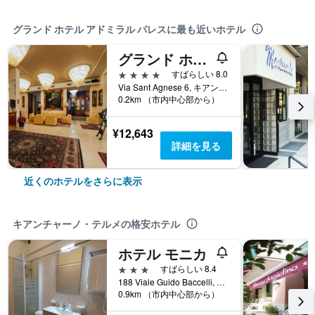
グランド ホテル アドミラル パレスに最も近いホテル
グランド ホテル エクセルシオール
4つ星
すばらしい 8.0
Via Sant Agnese 6, キアンチャーノ・テルメ, トスカーナ州, イタリア
0.2km （市内中心部から）
¥12,643
詳細を見る
近くのホテルをさらに表示
キアンチャーノ・テルメの格安ホテル
ホテル モニカ
3つ星
すばらしい 8.4
188 Viale Guido Baccelli, キアンチャーノ・テルメ, トスカーナ州, イタリア
0.9km （市内中心部から）