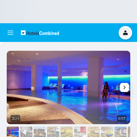
スパ
1/17