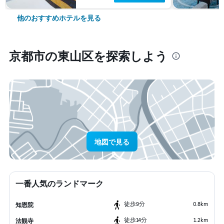
他のおすすめホテルを見る
京都市​の東山区​を探索しよう
地図で見る
一番人気のランドマーク
​徒歩9分
0.8km
知恩院
​徒歩14分
1.2km
法観寺