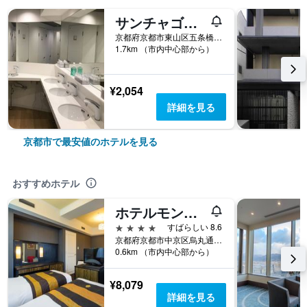
サンチャゴゲストハウス京都
京都府京都市東山区五条橋東6-503
1.7km （市内中心部から）
¥2,054
詳細を見る
京都市で最安値のホテルを見る
おすすめホテル
ホテルモントレ京都
4つ星
すばらしい 8.6
京都府京都市中京区烏丸通三条下ル饅頭屋町604
0.6km （市内中心部から）
¥8,079
詳細を見る