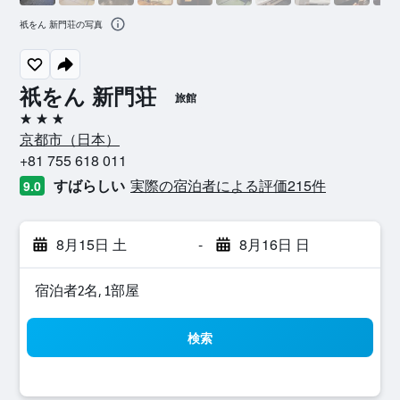
祇をん 新門荘の写真
祇をん 新門荘
旅館
3つ星
京都市​（日本​）​
+81 755 618 011
すばらしい
実際の宿泊者による評価215​件
9.0
8月15日 土
-
8月16日 日
宿泊者2名, 1​部屋
検索