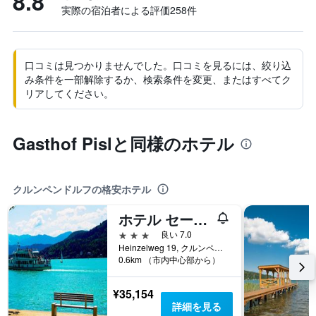
8.8
実際の宿泊者による評価258​件
口コミは見つかりませんでした。口コミを見るには、絞り込
み条件を一部解除するか、検索条件を変更、またはすべてク
リアしてください。
Gasthof Pislと同様のホテル
クルンペンドルフの格安ホテル
ホテル セーローゼル ヴェルターゼー ケルンテン
3つ星
良い 7.0
Heinzelweg 19, クルンペンドルフ, ケルンテン州, オーストリア
0.6km （市内中心部から）
¥35,154
詳細を見る