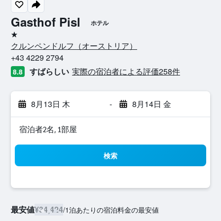
Gasthof Pisl
ホテル
1つ星
クルンペンドルフ​（オーストリア​）​
+43 4229 2794
すばらしい
実際の宿泊者による評価258​件
8.8
8月13日 木
-
8月14日 金
宿泊者2名, 1​部屋
検索
最安値
¥34,424
/
1泊あたりの宿泊料金の最安値