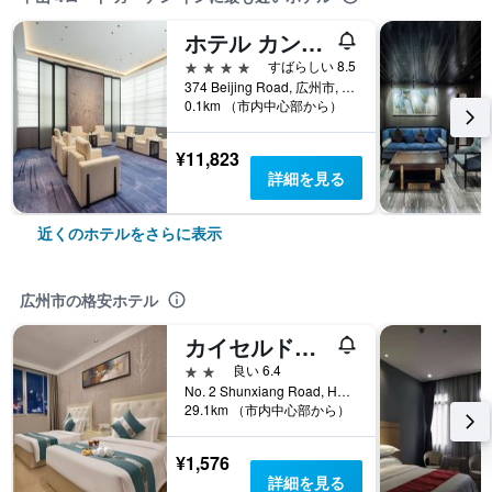
ホテル カントン
4つ星
すばらしい 8.5
374 Beijing Road, 広州市, 中国
0.1km （市内中心部から）
¥11,823
詳細を見る
近くのホテルをさらに表示
広州市の格安ホテル
カイセルドン ホテル エアポート ブランチ
2つ星
良い 6.4
No. 2 Shunxiang Road, Huadu District, 広州市, 中国
29.1km （市内中心部から）
¥1,576
詳細を見る