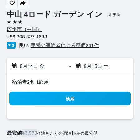
中山 4ロード ガーデン イン
ホテル
3つ星
広州市​（中国​）​
+86 208 327 4633
良い
実際の宿泊者による評価241​件
7.0
8月14日 金
-
8月15日 土
宿泊者2名, 1​部屋
検索
最安値
¥3,083
/
1泊あたりの宿泊料金の最安値