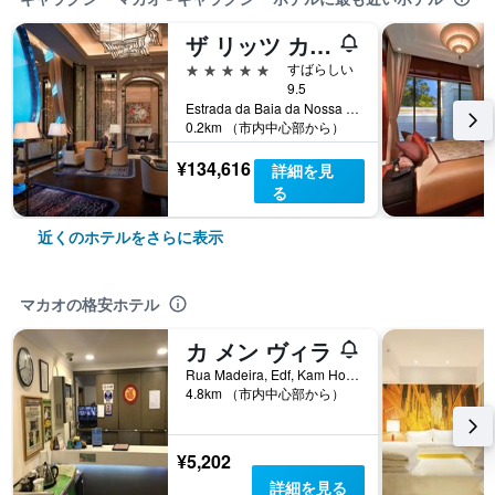
ザ リッツ カールトン マカオ
5つ星
すばらしい
9.5
Estrada da Baia da Nossa Senhora da, Esperanca, Cotai, 853, マカオ
0.2km （市内中心部から）
¥134,616
詳細を見
る
近くのホテルをさらに表示
マカオの格安ホテル
カ メン ヴィラ
Rua Madeira, Edf, Kam Hou, No 7, 2 e 3 Andar, マカオ
4.8km （市内中心部から）
¥5,202
詳細を見る