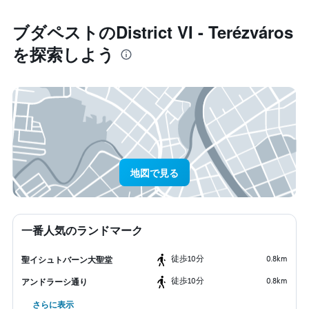
ブダペスト​のDistrict VI - Terézváros​
を探索しよう
地図で見る
一番人気のランドマーク
​徒歩10分
0.8km
聖イシュトバーン大聖堂
​徒歩10分
0.8km
アンドラーシ通り
さらに表示