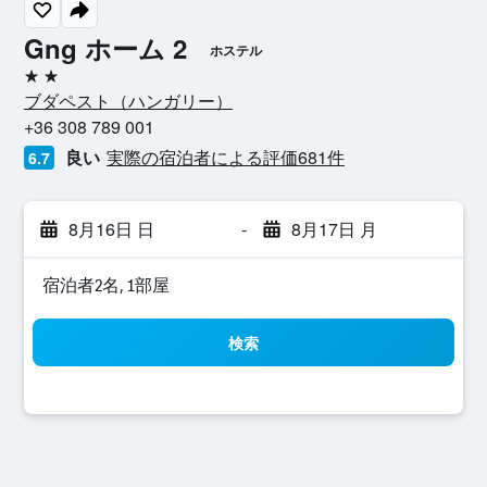
Gng ホーム 2
ホステル
2つ星
ブダペスト​（ハンガリー​）​
+36 308 789 001
良い
実際の宿泊者による評価681​件
6.7
8月16日 日
-
8月17日 月
宿泊者2名, 1​部屋
検索