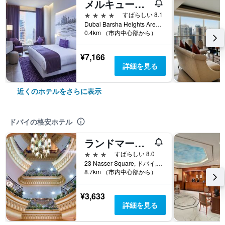
メルキュール・ドバイ・バーシャ・ハイツ・ホテル・スイーツ・アンド・アパートメンツ
4つ星
すばらしい 8.1
Dubai Barsha Heights Area Sheikh Zayed Road Po Box 500300, ドバイ, アラブ首長国連邦
0.4km （市内中心部から）
¥7,166
詳細を見る
近くのホテルをさらに表示
ドバイの格安ホテル
ランドマーク プラザ ホテル
3つ星
すばらしい 8.0
23 Nasser Square, ドバイ, アラブ首長国連邦
8.7km （市内中心部から）
¥3,633
詳細を見る