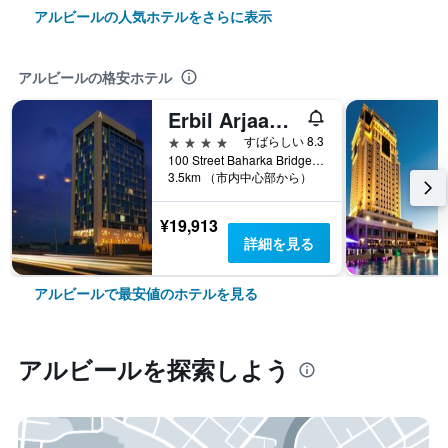
アルビールの人気ホテルをさらに表示
アルビールの格安ホテル
Erbil Arjaan by Rotana
4つ星
すばらしい 8.3
100 Street Baharka Bridge Intersection, アルビール, イラク
3.5km （市内中心部から）
¥19,913
詳細を見る
アルビールで最安値のホテルを見る
アルビール​を探索しよう