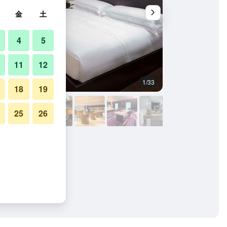
金
土
4
5
11
12
1/33
建物
18
19
25
26
アポートの写真