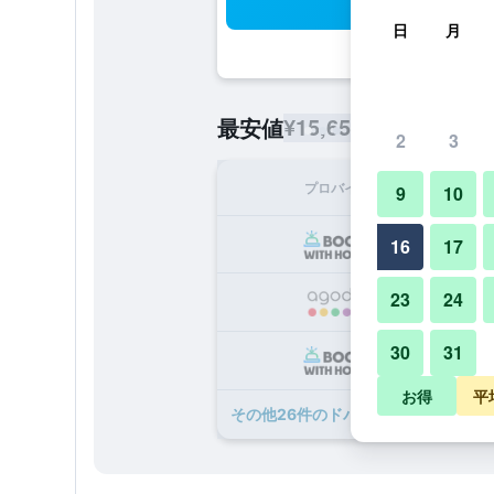
検
日
月
¥15,656
最安値
/
1泊あたりの宿
2
3
プロバイダ
1泊
9
10
¥1
16
17
23
24
¥1
30
31
¥2
お得
平
​その他26​件のドバイ インターナシ