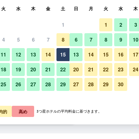
索
火
水
木
金
土
日
月
火
水
木
1
1
2
3
泊料金の最安値
4
5
6
7
8
6
7
8
9
10
寝室
あたり合計
11
12
13
14
15
13
14
15
16
17
5,656
プランを見る
18
19
20
21
22
20
21
22
23
24
25
26
27
28
29
27
28
29
30
ドバイ インターナショナル エ
6,518
プランを見る
2,611
プランを見る
均的
高め
3つ星ホテルの平均料金に基づきます。
ョナル エアポートのオファー