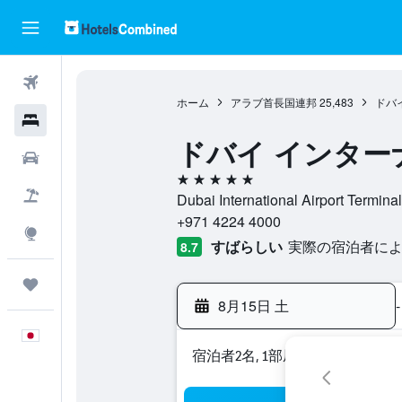
航空券
ホーム
アラブ首長国連邦
25,483
ドバ
ホテル
ドバイ インター
レンタカー
5つ星
航空券+ホテル
Dubai International Airport T
+971 4224 4000
Explore
すばらしい
実際の宿泊者による
8.7
Trips
8月15日 土
-
日本語
宿泊者2名, 1​部屋