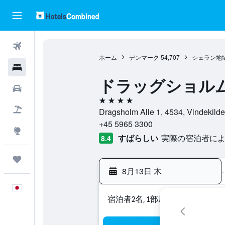
航空券
ホーム
デンマーク
54,707
シェラン地
ホテル
ドラッグショルム
レンタカー
4つ星
航空券+ホテル
Dragsholm Alle 1, 4534, Vin
+45 5965 3300
Explore
すばらしい
実際の宿泊者による
8.4
Trips
8月13日 木
-
日本語
宿泊者2名, 1​部屋