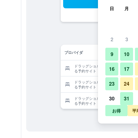
検
日
月
2
3
プロバイダ
9
10
ドラッグショルム スロットを提供す
16
17
る予約サイト
ドラッグショルム スロットを提供す
23
24
る予約サイト
30
31
ドラッグショルム スロットを提供す
る予約サイト
お得
平