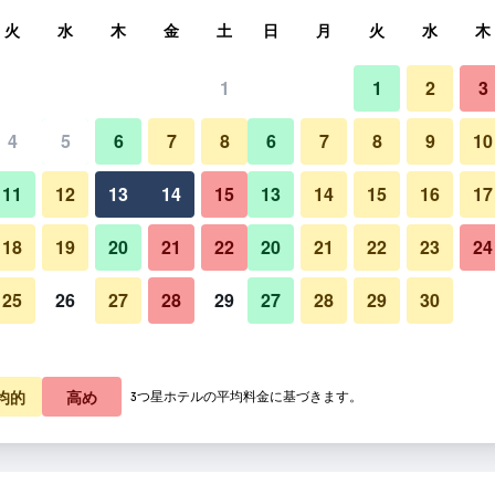
索
火
水
木
金
土
日
月
火
水
木
1
1
2
3
4
5
6
7
8
6
7
8
9
10
その他
11
12
13
14
15
13
14
15
16
17
料金を表示
18
19
20
21
22
20
21
22
23
24
25
26
27
28
29
27
28
29
30
料金を表示
ドラッグショルム スロットの写
料金を表示
均的
高め
3つ星ホテルの平均料金に基づきます。