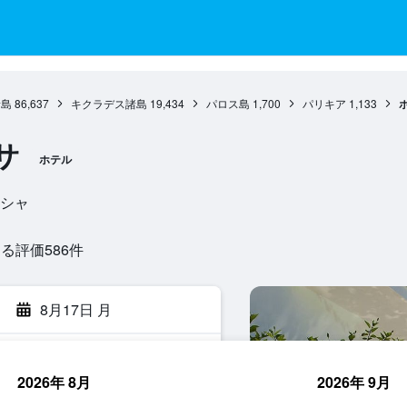
諸島
86,637
キクラデス諸島
19,434
パロス島
1,700
パリキア
1,133
サ
ホテル
ギリシャ
評価586​件
8月17日 月
2026年 8月
2026年 9月