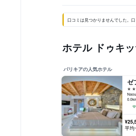
口コミは見つかりませんでした。口
ホテル ドゥキ
パリキアの人気ホテル
ゼ
4つ
Nao
0.0
¥25,
平均