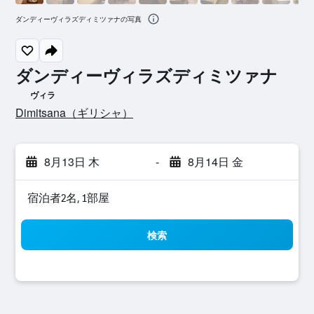
ダンディーヴィラズディミツァナの写真
ダンディーヴィラズディミツァナ
ヴィラ
0​クラス評価
Dimitsana​（ギリシャ​）​
8月13日 木
-
8月14日 金
宿泊者2名, 1​部屋
検索