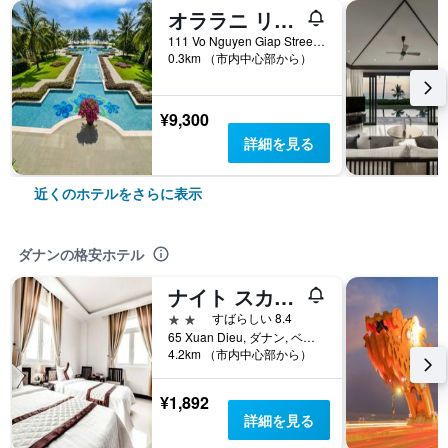
オララニ リゾート＆コンドテル
111 Vo Nguyen Giap Street, Ngu Hanh Son, Da Nang City, ダナン, ベトナム
0.3km （市内中心部から）
¥9,300
詳細を見る
近くのホテルをさらに表示
ダナンの格安ホテル
ナイト スカイ ホテル
2つ星
すばらしい 8.4
65 Xuan Dieu, ダナン, ベトナム
4.2km （市内中心部から）
¥1,892
詳細を見る