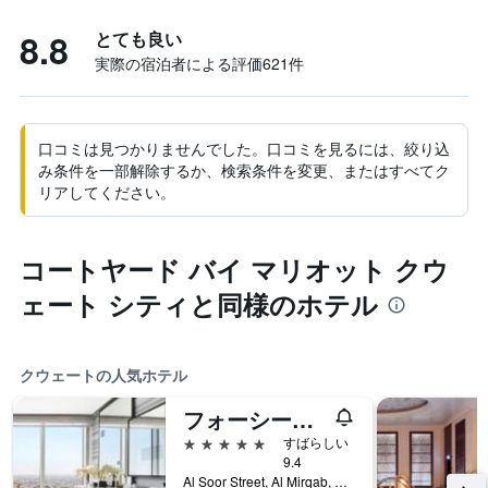
8.8
とても良い
実際の宿泊者による評価621​件
口コミは見つかりませんでした。口コミを見るには、絞り込
み条件を一部解除するか、検索条件を変更、またはすべてク
リアしてください。
コートヤード バイ マリオット クウ
ェート シティと同様のホテル
クウェートの人気ホテル
フォーシーズンズ ホテル クウェート アット ブルジュ アルシャヤ
5つ星
すばらしい
9.4
Al Soor Street, Al Mirqab, クウェート, クウェート