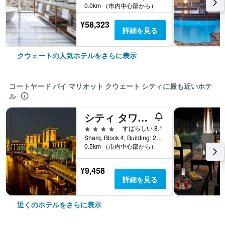
0.0km （市内中心部から）
¥58,323
詳細を見る
クウェートの人気ホテルをさらに表示
コートヤード バイ マリオット クウェート シティに最も近いホテ
ル
シティ タワー ホテル
4つ星
すばらしい 8.1
Sharq, Block 4, Building: 22, Street 142, クウェート, クウェート
0.5km （市内中心部から）
¥9,458
詳細を見る
近くのホテルをさらに表示