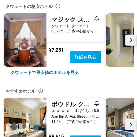
クウェートの格安ホテル
マジック スイート アブ ハリファ
クウェート, クウェート
30.7km （市内中心部から）
¥7,251
詳細を見る
クウェートで最安値のホテルを見る
おすすめホテル
ボウドル クウェート
4つ星
すばらしい 8.0
Amr Ibn Al-Ass Street, クウェート, クウェート
11.2km （市内中心部から）
¥9,615