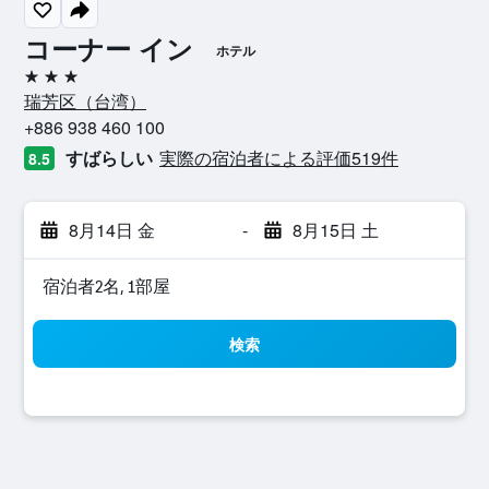
コーナー イン
ホテル
3つ星
瑞芳区​（台湾​）​
+886 938 460 100
すばらしい
実際の宿泊者による評価519​件
8.5
8月14日 金
-
8月15日 土
宿泊者2名, 1​部屋
検索