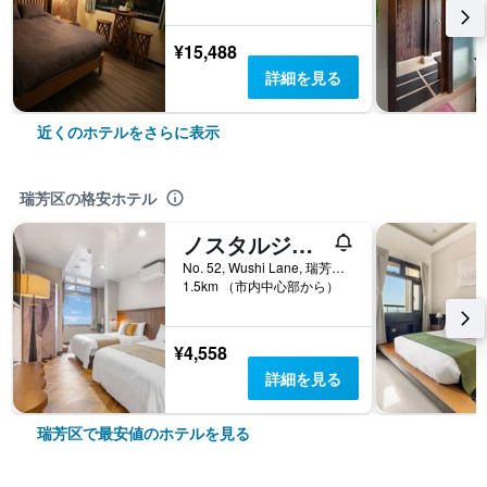
¥15,488
詳細を見る
近くのホテルをさらに表示
瑞芳区の格安ホテル
ノスタルジックイン (九份緣憶)
No. 52, Wushi Lane, 瑞芳区, 台湾
1.5km （市内中心部から）
¥4,558
詳細を見る
瑞芳区で最安値のホテルを見る