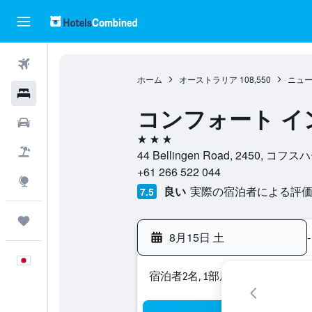
航空券
ホーム
オーストラリア
108,550
ニュ
ホテル
コンフォート イ
レンタカー
3つ星
航空券+ホテル
44 Bellingen Road, 245
+61 266 522 044
Explore
良い
実際の宿泊者による評価1,
7.5
Trips
8月15日 土
-
日本語
宿泊者2名, 1​部屋