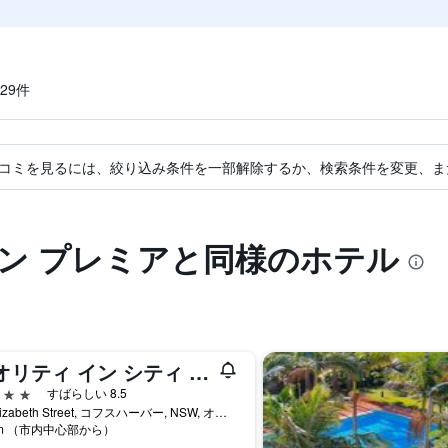
9​件
コミを見るには、絞り込み条件を一部解除するか、検索条件を変更、ま
イン プレミアと同様のホテル
クオリティ イン シティ センター
星
すばらしい 8.5
22 Elizabeth Street, コフスハーバー, NSW, オーストラリア
km （市内中心部から）