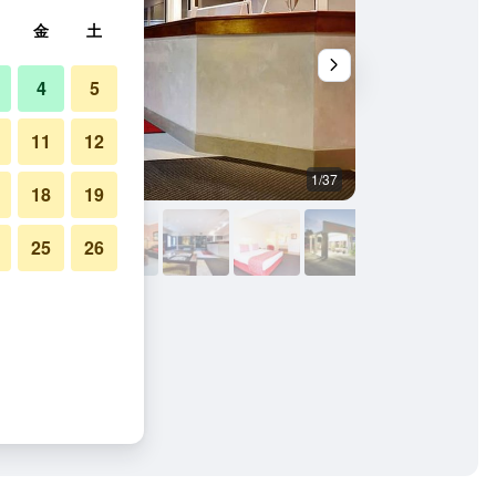
金
土
4
5
11
12
1/37
その他
18
19
25
26
写真