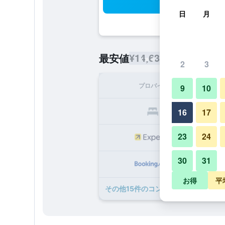
検
日
月
¥14,631
最安値
/
1泊あたりの宿
2
3
プロバイダ
1泊
9
10
¥1
16
17
23
24
¥1
30
31
¥1
お得
平
​その他15​件のコンフォート イン プ