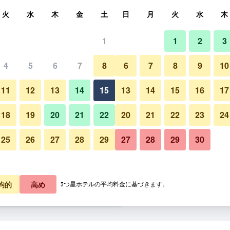
索
火
水
木
金
土
日
月
火
水
木
1
1
2
3
泊料金の最安値
4
5
6
7
8
6
7
8
9
10
フロントデスク
あたり合計
11
12
13
14
15
13
14
15
16
17
4,631
プランを見る
18
19
20
21
22
20
21
22
23
24
25
26
27
28
29
27
28
29
30
4,680
プランを見る
5,535
プランを見る
コンフォート イン プレミアの
均的
高め
3つ星ホテルの平均料金に基づきます。
レミアのオファー