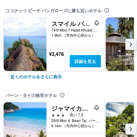
ココナッツ ビーチ バンガローズに最も近いホテル
スマイル バンガロー ボトル ビーチ
74/9 Moo 7 Haad Khuad, バーン・タイ, タイ
1.9km （市内中心部から）
¥3,476
詳細を見る
近くのホテルをさらに表示
バーン・タイの格安ホテル
ジャマイカイン ゴ パンガン
3つ星
良い 7.3
29/9 Moo 4, Baan Tai, バーン・タイ, タイ
6.1km （市内中心部から）