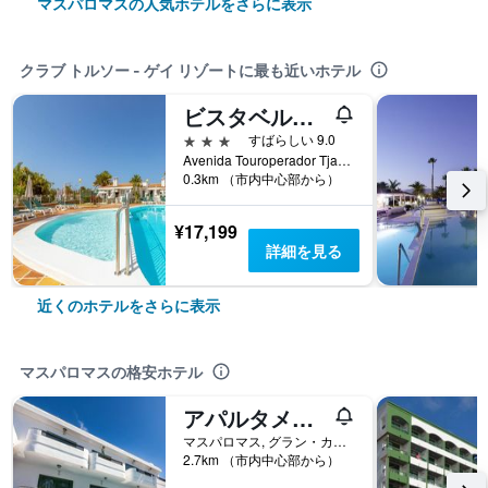
マスパロマスの人気ホテルをさらに表示
クラブ トルソー - ゲイ リゾートに最も近いホテル
ビスタベルデ成人専用
3つ星
すばらしい 9.0
Avenida Touroperador Tjaereborg, 90-92, マスパロマス, グラン・カナリア島, スペイン
0.3km （市内中心部から）
¥17,199
詳細を見る
近くのホテルをさらに表示
マスパロマスの格安ホテル
アパルタメントス オリンピア
マスパロマス, グラン・カナリア島, スペイン
2.7km （市内中心部から）