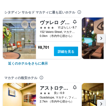
シタディン サルセド マカティに最も近いホテル
ヴァレロ グランド スイーツ バイ スイスベルホテル マカティ
4つ星
すばらしい 8.7
152 Valero Street, マカティ, フィリピン
0.0km （市内中心部から）
¥8,701
詳細を見る
近くのホテルをさらに表示
マカティの格安ホテル
アストロテル グアダルーペ
3つ星
良い 6.9
Guadalupe, マカティ, フィリピン
2.7km （市内中心部から）