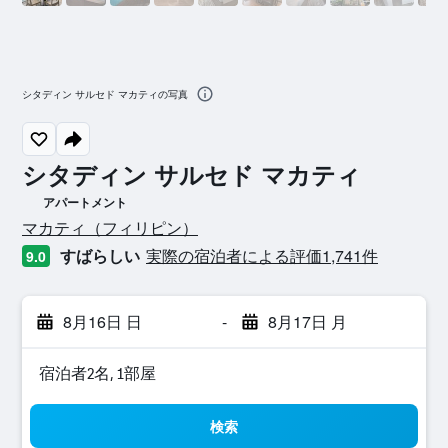
シタディン サルセド マカティの写真
シタディン サルセド マカティ
アパートメント
0​クラス評価
マカティ​（フィリピン​）​
すばらしい
実際の宿泊者による評価1,741​件
9.0
8月16日 日
-
8月17日 月
宿泊者2名, 1​部屋
検索