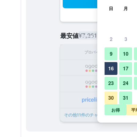
検
日
月
¥7,261
最安値
/
1泊あたりの宿泊
2
3
プロバイダ
1泊
9
10
¥
16
17
23
24
¥
30
31
¥
お得
平
​その他11​件のチャオラオ トサン ビ