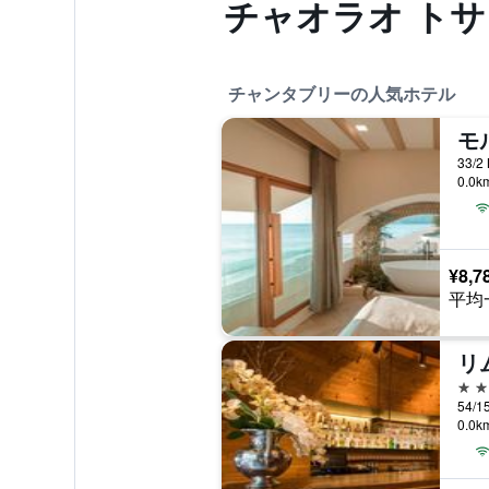
チャオラオ トサ
チャンタブリーの人気ホテル
0.0
¥8,7
平均
4つ
54/
0.0