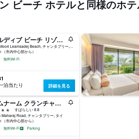
ン ビーチ ホテルと同様のホテ
モルディブ ビーチ リゾート
33/2 Moo4 Leamsadej Beach, チャンタブリー, タイ
km （市内中心部から）
無料Wi-Fi
81
一泊当たり
詳細を見る
リムナーム クランチャン ホテル
星
すばらしい 8.8
15 Maharaj Road, チャンタブリー, タイ
km （市内中心部から）
無料Wi-Fi
Parking