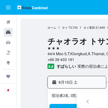
航空券
ホーム
タイ
73,743
タイ東部
21,949
ホテル
チャオラオ トサ
レンタカー
3つ星
航空券+ホテル
44/4 Moo 5,T.Klongkud,A.Th
+66 39 433 191
Explore
すばらしい
実際の宿泊者による
8.8
Trips
8月15日 土
-
日本語
宿泊者2名, 1​部屋