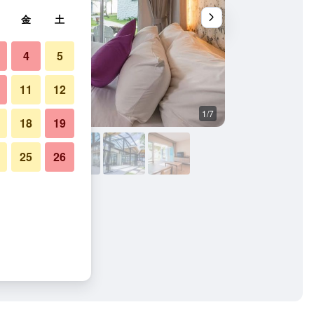
金
土
4
5
11
12
1/7
その他
18
19
25
26
ルの写真