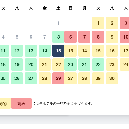
索
火
水
木
金
土
日
月
火
水
木
1
1
2
3
料金の最安値
4
5
6
7
8
6
7
8
9
10
その他
あたり合計
11
12
13
14
15
13
14
15
16
17
7,261
プランを見る
18
19
20
21
22
20
21
22
23
24
25
26
27
28
29
27
28
29
30
チャオラオ トサン ビーチ ホテ
7,682
プランを見る
8,273
プランを見る
均的
高め
3つ星ホテルの平均料金に基づきます。
ーチ ホテルのオファー