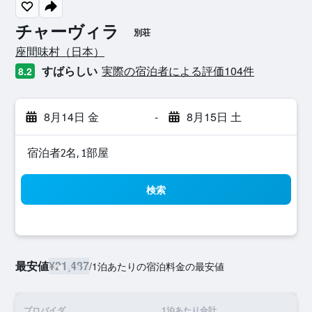
チャーヴィラ
別荘
0​クラス評価
座間味村​（日本​）​
すばらしい
実際の宿泊者による評価104​件
8.2
8月14日 金
-
8月15日 土
宿泊者2名, 1​部屋
検索
最安値
¥21,487
/
1泊あたりの宿泊料金の最安値
プロバイダ
1泊あたり合計