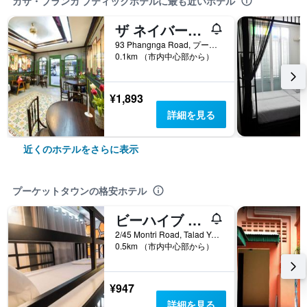
カサ・ブランカ ブティックホテルに最も近いホテル
ザ ネイバーズ ホステル - アダルト オンリー
93 Phangnga Road, プーケットタウン, タイ
0.1km （市内中心部から）
¥1,893
詳細を見る
近くのホテルをさらに表示
プーケットタウンの格安ホテル
ビーハイブ プーケット オールド タウン ホステル
2/45 Montri Road, Talad Yai, プーケットタウン, タイ
0.5km （市内中心部から）
¥947
詳細を見る