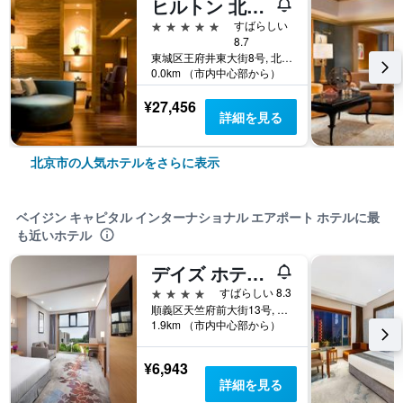
ヒルトン 北京 王府井
5つ星
すばらしい
8.7
東城区王府井東大街8号, 北京市, 中国
0.0km （市内中心部から）
¥27,456
詳細を見る
北京市の人気ホテルをさらに表示
ベイジン キャピタル インターナショナル エアポート ホテルに最
も近いホテル
デイズ ホテル 北京 ニュー エキシビション センター (北京明豪戴斯酒店)
4つ星
すばらしい 8.3
順義区天竺府前大街13号, 北京市, 中国
1.9km （市内中心部から）
¥6,943
詳細を見る