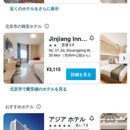
近くのホテルをさらに表示
北京市の格安ホテル
Jinjiang Inn Beijing Capital Airport Shunyi Metro Station
2つ星
普通 5.6
No. 57 Jia, Shuangping West Street, 北京市, 中国
30.4km （市内中心部から）
¥3,115
詳細を見る
北京市で最安値のホテルを見る
おすすめホテル
アジア ホテル
5つ星
良い 7.6