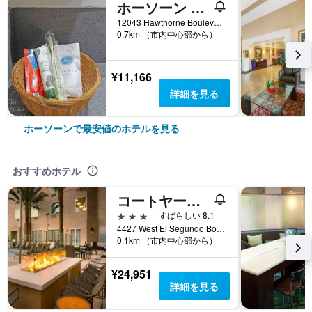
ホーソーン プラザ イン ニア LAX
12043 Hawthorne Boulevard, ホーソーン, CA, アメリカ合衆国
0.7km （市内中心部から）
¥11,166
詳細を見る
ホーソーンで最安値のホテルを見る
おすすめホテル
コートヤード by マリオット ロサンゼルスLAX/ホーソーン
3つ星
すばらしい 8.1
4427 West El Segundo Boulevard, ホーソーン, CA, アメリカ合衆国
0.1km （市内中心部から）
¥24,951
詳細を見る