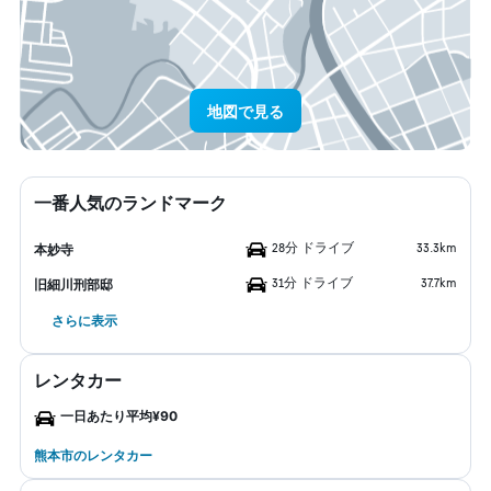
地図で見る
一番人気のランドマーク
28分 ドライブ
33.3km
本妙寺
31分 ドライブ
37.7km
旧細川刑部邸
さらに表示
レンタカー
一日あたり平均¥90
熊本市のレンタカー