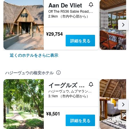
Aan De Vliet
Off The R536 Sabie Road, ハジーヴュウ, ムプマランガ州, 南アフリカ
2.9km （市内中心部から）
¥29,754
詳細を見る
近くのホテルをさらに表示
ハジーヴュウの格安ホテル
イーグルズ ネスト シャレー
ハジーヴュウ, ムプマランガ州, 南アフリカ
3.1km （市内中心部から）
¥8,501
詳細を見る