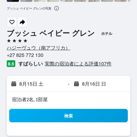
ブッシュ ベイビー グレンの写真
ブッシュ ベイビー グレン
ホテル
4つ星
ハジーヴュウ​（南アフリカ​）​
+27 825 772 130
すばらしい
実際の宿泊者による評価107​件
8.5
8月15日 土
-
8月16日 日
宿泊者2名, 1​部屋
検索