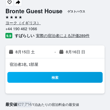
Bronte Guest House
ゲストハウス
4つ星
ヨーク​（イギリス​）​
+44 190 462 1066
すばらしい
実際の宿泊者による評価289​件
9.9
8月15日 土
-
8月16日 日
宿泊者2名, 1​部屋
検索
最安値
¥27,704
/
1泊あたりの宿泊料金の最安値