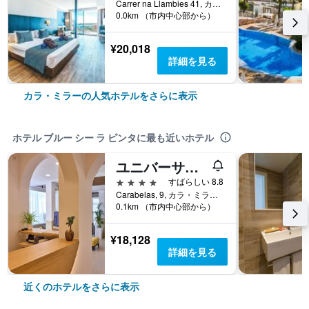
Carrer na Llambies 41, カラ・ミラー, マヨルカ島, スペイン
0.0km （市内中心部から）
¥20,018
詳細を見る
カラ・ミラーの人気ホテルをさらに表示
ホテル ブルー シー ラ ピンタに最も近いホテル
ユニバーサル ホテル ビキニ
4つ星
すばらしい 8.8
Carabelas, 9, カラ・ミラー, マヨルカ島, スペイン
0.1km （市内中心部から）
¥18,128
詳細を見る
近くのホテルをさらに表示