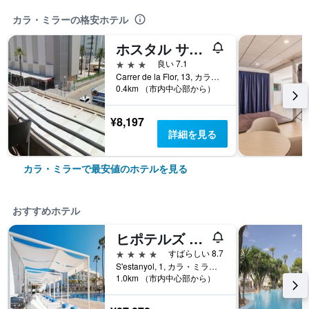
カラ・ミラーの格安ホテル
ホスタル サトゥルノ
3つ星
良い 7.1
Carrer de la Flor, 13, カラ・ミラー, マヨルカ島, スペイン
0.4km （市内中心部から）
¥8,197
詳細を見る
カラ・ミラーで最安値のホテルを見る
おすすめホテル
ヒポテルズ カーラ ミラー パーク
4つ星
すばらしい 8.7
S'estanyol, 1, カラ・ミラー, マヨルカ島, スペイン
1.0km （市内中心部から）