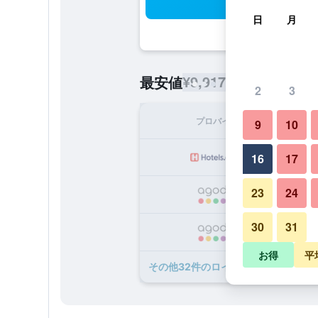
検
日
月
¥9,917
最安値
/
1泊あたりの宿泊
2
3
プロバイダ
1泊
9
10
¥
16
17
23
24
¥
30
31
¥1
お得
平
​その他32​件のロイヤル アル アンダ