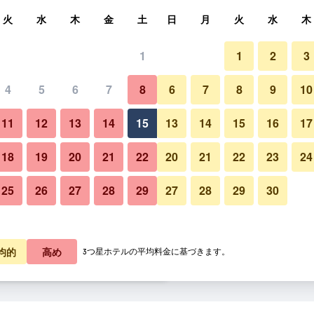
索
火
水
木
金
土
日
月
火
水
木
1
1
2
3
料金の最安値
4
5
6
7
8
6
7
8
9
10
プール
あたり合計
11
12
13
14
15
13
14
15
16
17
9,917
プランを見る
18
19
20
21
22
20
21
22
23
24
25
26
27
28
29
27
28
29
30
ロイヤル アル アンダルスの写
9,985
プランを見る
0,185
プランを見る
均的
高め
3つ星ホテルの平均料金に基づきます。
ルスのオファー