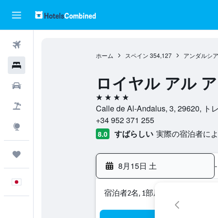
航空券
ホーム
スペイン
354,127
アンダルシ
ホテル
ロイヤル アル 
レンタカー
4つ星
航空券+ホテル
Calle de Al-Andalus, 3, 2
+34 952 371 255
Explore
すばらしい
実際の宿泊者による
8.0
Trips
8月15日 土
-
日本語
宿泊者2名, 1​部屋