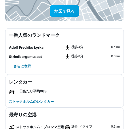
地図で見る
一番人気のランドマーク
​徒歩4分
0.3km
Adolf Fredriks kyrka
​徒歩8分
0.6km
Strindbergsmuseet
さらに表示
レンタカー
一日あたり平均¥63
ストックホルムのレンタカー
最寄りの空港
17分 ドライブ
9.2km
ストックホルム・ブロンマ空港